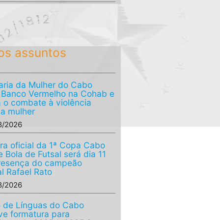
os assuntos
aria da Mulher do Cabo
a Banco Vermelho na Cohab e
a o combate à violência
 a mulher
8/2026
ra oficial da 1ª Copa Cabo
 Bola de Futsal será dia 11
resença do campeão
l Rafael Rato
8/2026
 de Línguas do Cabo
e formatura para