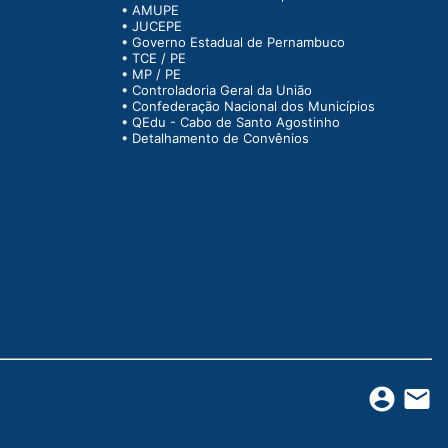
•
AMUPE
•
JUCEPE
•
Governo Estadual de Pernambuco
•
TCE / PE
•
MP / PE
•
Controladoria Geral da União
•
Confederação Nacional dos Municípios
•
QEdu - Cabo de Santo Agostinho
•
Detalhamento de Convênios
account_circle
email