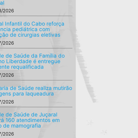
al
8/2026
al Infantil do Cabo reforça
ência pediátrica com
ção de cirurgias eletivas
7/2026
e de Saúde da Família do
o Liberdade é entregue
ente requalificada
7/2026
aria de Saúde realiza mutirão
agens para laqueadura
7/2026
e de Saúde de Juçaral
ará 160 atendimentos em
o de mamografia
7/2026