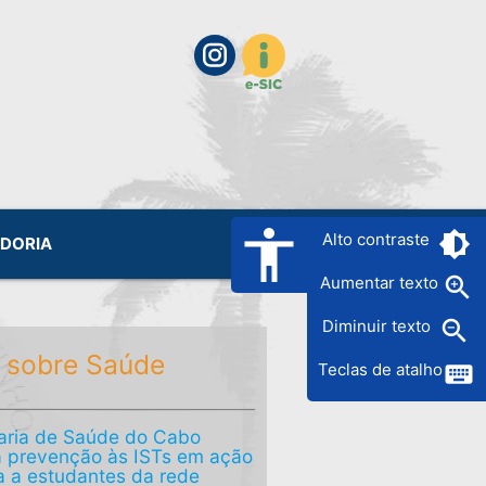
accessibility
brightness_6
Alto contraste
IDORIA
zoom_in
Aumentar texto
zoom_out
Diminuir texto
 sobre Saúde
keyboard
Teclas de atalho
aria de Saúde do Cabo
a prevenção às ISTs em ação
a a estudantes da rede