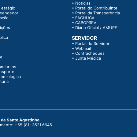
•
Notícias
 estágio
•
Portal do Contribuinte
reendedor
•
Portal da Transparência
tação
•
FACHUCA
•
CABOPREV
rições
•
Diário Oficial / AMUPE
blica
SERVIDOR
•
Portal do Servidor
•
Webmail
•
Contracheques
te
•
Junta Médica
oncursos
ansporte
demiológica
tária
o de Santo Agostinho
dimento: +55 (81) 3521.6645