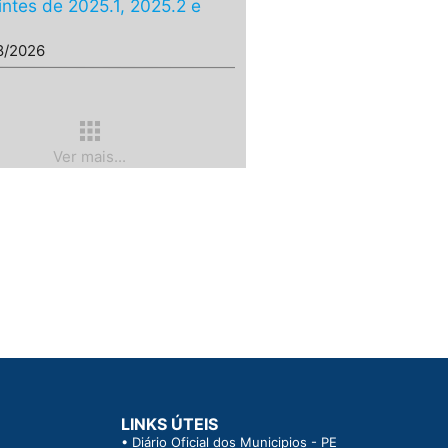
intes de 2025.1, 2025.2 e
8/2026
apps
Ver mais...
LINKS ÚTEIS
•
Diário Oficial dos Municipios - PE