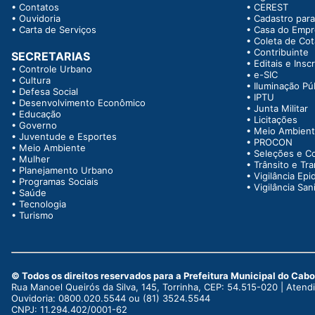
•
Contatos
•
CEREST
•
Ouvidoria
•
Cadastro para
•
Carta de Serviços
•
Casa do Emp
•
Coleta de Co
•
Contribuinte
SECRETARIAS
•
Editais e Insc
•
Controle Urbano
•
e-SIC
•
Cultura
•
Iluminação Pú
•
Defesa Social
•
IPTU
•
Desenvolvimento Econômico
•
Junta Militar
•
Educação
•
Licitações
•
Governo
•
Meio Ambien
•
Juventude e Esportes
•
PROCON
•
Meio Ambiente
•
Seleções e C
•
Mulher
•
Trânsito e Tr
•
Planejamento Urbano
•
Vigilância Epi
•
Programas Sociais
•
Vigilância Sani
•
Saúde
•
Tecnologia
•
Turismo
© Todos os direitos reservados para a Prefeitura Municipal do Cab
Rua Manoel Queirós da Silva, 145, Torrinha, CEP: 54.515-020 | Aten
Ouvidoria: 0800.020.5544 ou (81) 3524.5544
CNPJ: 11.294.402/0001-62