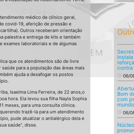
tendimento médico de clínico geral,
de covid-19, aferição de pressão e
 cartilha). Outros receberam orientação
Outr
a palestra e entrega de kits e também
 exames laboratoriais e de algumas
Secret
instal
ica que os atendimentos são de livre
reforç
contra
r saúde para a população das áreas mais
também ajuda a desafogar os postos
access_time
06/0
pio.
Abertu
ba, Isaelma Lima Ferreira, de 22 anos,o
Bom de
a hora. Ela levou sua filha Nayla Sophia
com p
mundia
11 meses, para uma consulta clínica.
a querendo trazê-la para um atendimento
access_time
06/0
io, pude atualizar o antialérgico dela e
Núcleo
ua saúde”, disse.
promov