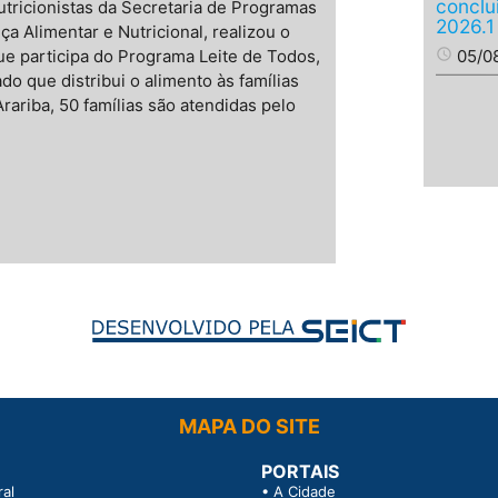
conclu
tricionistas da Secretaria de Programas
2026.1
a Alimentar e Nutricional, realizou o
e participa do Programa Leite de Todos,
access_time
05/0
do que distribui o alimento às famílias
ariba, 50 famílias são atendidas pelo
MAPA DO SITE
PORTAIS
al
•
A Cidade