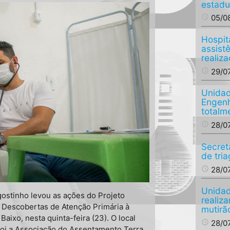
estadu
access_time
05/0
Hospit
assist
realiza
access_time
29/0
Unidad
Engenh
totalm
access_time
28/0
Secret
de tri
access_time
28/0
Unidad
gostinho levou as ações do Projeto
realiz
Descobertas de Atenção Primária à
mutirã
aixo, nesta quinta-feira (23). O local
access_time
28/0
foi a Associação do Assentamento Terra,