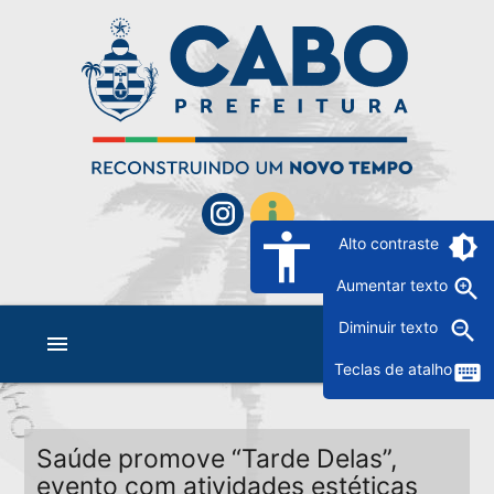
accessibility
brightness_6
Alto contraste
zoom_in
Aumentar texto
zoom_out
Diminuir texto
menu
keyboard
Teclas de atalho
Saúde promove “Tarde Delas”,
evento com atividades estéticas