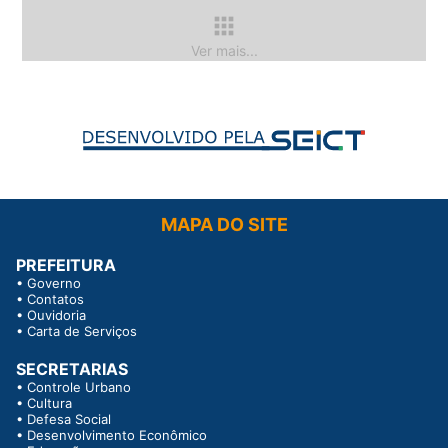
apps
Ver mais...
MAPA DO SITE
PREFEITURA
•
Governo
•
Contatos
•
Ouvidoria
•
Carta de Serviços
SECRETARIAS
•
Controle Urbano
•
Cultura
•
Defesa Social
•
Desenvolvimento Econômico