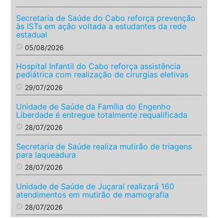
Secretaria de Saúde do Cabo reforça prevenção
às ISTs em ação voltada a estudantes da rede
estadual
access_time
05/08/2026
Hospital Infantil do Cabo reforça assistência
pediátrica com realização de cirurgias eletivas
access_time
29/07/2026
Unidade de Saúde da Família do Engenho
Liberdade é entregue totalmente requalificada
access_time
28/07/2026
Secretaria de Saúde realiza mutirão de triagens
para laqueadura
access_time
28/07/2026
Unidade de Saúde de Juçaral realizará 160
atendimentos em mutirão de mamografia
access_time
28/07/2026