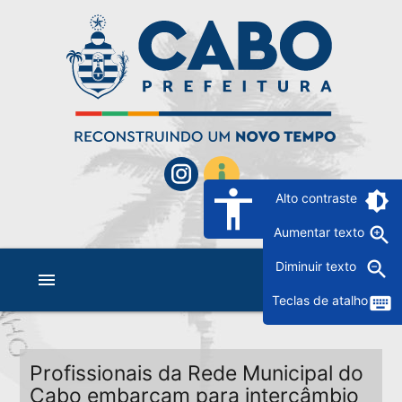
accessibility
brightness_6
Alto contraste
zoom_in
Aumentar texto
zoom_out
Diminuir texto
menu
keyboard
Teclas de atalho
Profissionais da Rede Municipal do
Cabo embarcam para intercâmbio