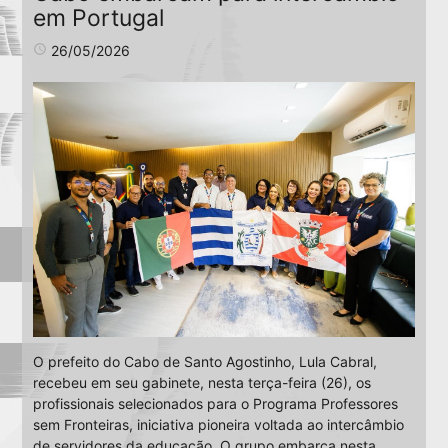
em Portugal
access_time
26/05/2026
O prefeito do Cabo de Santo Agostinho, Lula Cabral,
recebeu em seu gabinete, nesta terça-feira (26), os
profissionais selecionados para o Programa Professores
sem Fronteiras, iniciativa pioneira voltada ao intercâmbio
de servidores da educação. O grupo embarca nesta