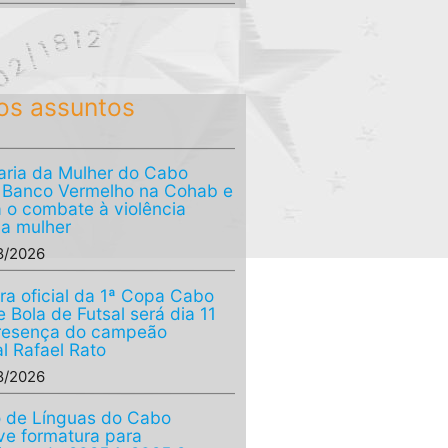
os assuntos
aria da Mulher do Cabo
a Banco Vermelho na Cohab e
a o combate à violência
 a mulher
8/2026
ra oficial da 1ª Copa Cabo
 Bola de Futsal será dia 11
resença do campeão
l Rafael Rato
8/2026
 de Línguas do Cabo
e formatura para