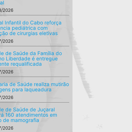
al
8/2026
al Infantil do Cabo reforça
ência pediátrica com
ção de cirurgias eletivas
7/2026
e de Saúde da Família do
o Liberdade é entregue
ente requalificada
7/2026
aria de Saúde realiza mutirão
agens para laqueadura
7/2026
e de Saúde de Juçaral
ará 160 atendimentos em
o de mamografia
7/2026