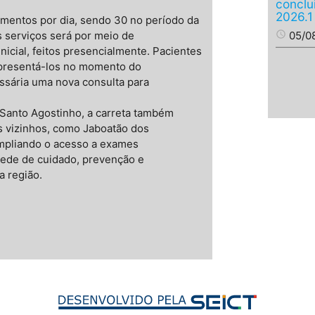
conclu
2026.1
dimentos por dia, sendo 30 no período da
 serviços será por meio de
access_time
05/0
nicial, feitos presencialmente. Pacientes
presentá-los no momento do
sária uma nova consulta para
Santo Agostinho, a carreta também
s vizinhos, como Jaboatão dos
mpliando o acesso a exames
rede de cuidado, prevenção e
a região.