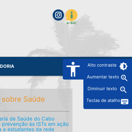
accessibility
brightness_6
Alto contraste
IDORIA
zoom_in
Aumentar texto
zoom_out
Diminuir texto
 sobre Saúde
keyboard
Teclas de atalho
aria de Saúde do Cabo
a prevenção às ISTs em ação
a a estudantes da rede