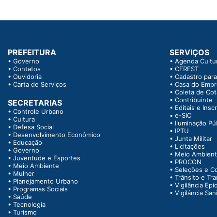
PREFEITURA
SERVIÇOS
•
Governo
•
Agenda Cultur
•
Contatos
•
CEREST
•
Ouvidoria
•
Cadastro para
•
Carta de Serviços
•
Casa do Emp
•
Coleta de Co
•
Contribuinte
SECRETARIAS
•
Editais e Insc
•
Controle Urbano
•
e-SIC
•
Cultura
•
Iluminação Pú
•
Defesa Social
•
IPTU
•
Desenvolvimento Econômico
•
Junta Militar
•
Educação
•
Licitações
•
Governo
•
Meio Ambien
•
Juventude e Esportes
•
PROCON
•
Meio Ambiente
•
Seleções e C
•
Mulher
•
Trânsito e Tr
•
Planejamento Urbano
•
Vigilância Epi
•
Programas Sociais
•
Vigilância Sani
•
Saúde
•
Tecnologia
•
Turismo