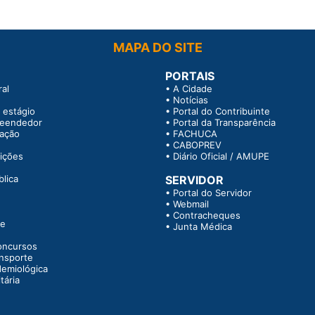
MAPA DO SITE
PORTAIS
al
•
A Cidade
•
Notícias
 estágio
•
Portal do Contribuinte
reendedor
•
Portal da Transparência
tação
•
FACHUCA
•
CABOPREV
rições
•
Diário Oficial / AMUPE
blica
SERVIDOR
•
Portal do Servidor
•
Webmail
•
Contracheques
te
•
Junta Médica
oncursos
ansporte
demiológica
tária