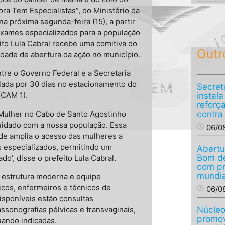
ra Tem Especialistas”, do Ministério da
a próxima segunda-feira (15), a partir
exames especializados para a população
eito Lula Cabral recebe uma comitiva do
Outr
idade de abertura da ação no município.
ntre o Governo Federal e a Secretaria
alada por 30 dias no estacionamento do
Secret
(CAM 1).
instal
reforç
contra
 Mulher no Cabo de Santo Agostinho
uidado com a nossa população. Essa
access_time
06/0
úde amplia o acesso das mulheres a
s especializados, permitindo um
Abertu
Bom de
o’, disse o prefeito Lula Cabral.
com p
mundia
 estrutura moderna e equipe
icos, enfermeiros e técnicos de
access_time
06/0
isponíveis estão consultas
Núcleo
ssonografias pélvicas e transvaginais,
promov
uando indicadas.