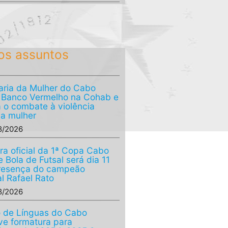
os assuntos
aria da Mulher do Cabo
a Banco Vermelho na Cohab e
a o combate à violência
 a mulher
8/2026
ra oficial da 1ª Copa Cabo
 Bola de Futsal será dia 11
resença do campeão
l Rafael Rato
8/2026
 de Línguas do Cabo
e formatura para