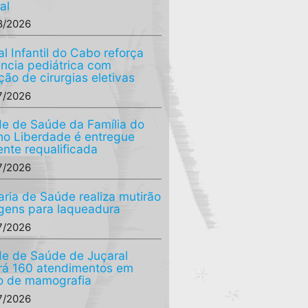
al
8/2026
al Infantil do Cabo reforça
ência pediátrica com
ção de cirurgias eletivas
7/2026
e de Saúde da Família do
o Liberdade é entregue
ente requalificada
7/2026
aria de Saúde realiza mutirão
agens para laqueadura
7/2026
e de Saúde de Juçaral
ará 160 atendimentos em
o de mamografia
7/2026