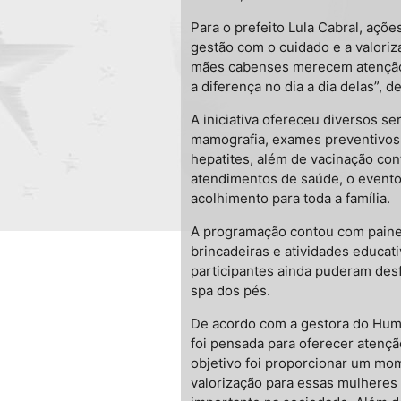
Para o prefeito Lula Cabral, aç
gestão com o cuidado e a valoriz
mães cabenses merecem atenção, 
a diferença no dia a dia delas”, d
A iniciativa ofereceu diversos se
mamografia, exames preventivos, t
hepatites, além de vacinação cont
atendimentos de saúde, o even
acolhimento para toda a família.
A programação contou com painel 
brincadeiras e atividades educat
participantes ainda puderam desf
spa dos pés.
De acordo com a gestora do Huma
foi pensada para oferecer atenç
objetivo foi proporcionar um mo
valorização para essas mulhere