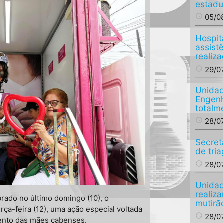
estadu
access_time
05/0
Hospit
assist
realiza
access_time
29/0
Unidad
Engenh
totalm
access_time
28/0
Secret
de tri
access_time
28/0
Unidad
realiz
rado no último domingo (10), o
mutirã
rça-feira (12), uma ação especial voltada
access_time
28/0
ento das mães cabenses.