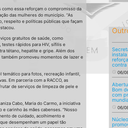
ões como essa reforçam o compromisso da
ação das mulheres do município. “As
respeito e políticas públicas que façam
estacou.
Outr
rviços gratuitos de saúde, como
estes rápidos para HIV, sífilis e
Secret
ra tétano, hepatite e gripe. Além dos
instal
to também promoveu momentos de lazer e
reforç
contra
access_time
06/0
temático para fotos, recreação infantil,
ivas. Em parceria com a RACCO, as
Abertu
rutar de serviços de limpeza de pele e
Bom de
com p
mundia
niza Cabo, Maria do Carmo, a iniciativa
access_time
06/0
ão e carinho às mães cabenses. “Nosso
mento de cuidado, acolhimento e
Núcleo
s que desempenham um papel tão
promov