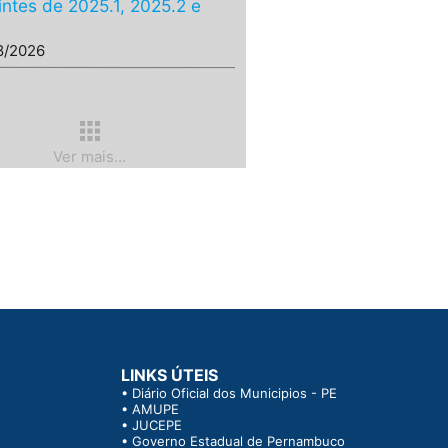
intes de 2025.1, 2025.2 e
8/2026
apps
Ver mais...
LINKS ÚTEIS
•
Diário Oficial dos Municipios - PE
•
AMUPE
•
JUCEPE
•
Governo Estadual de Pernambuco