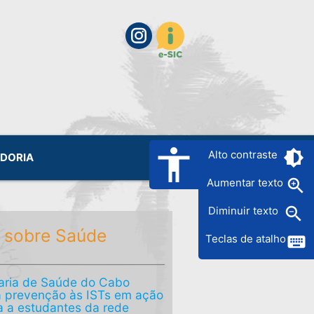
accessibility
brightness_6
Alto contraste
IDORIA
zoom_in
Aumentar texto
zoom_out
Diminuir texto
 sobre Saúde
keyboard
Teclas de atalho
aria de Saúde do Cabo
a prevenção às ISTs em ação
a a estudantes da rede