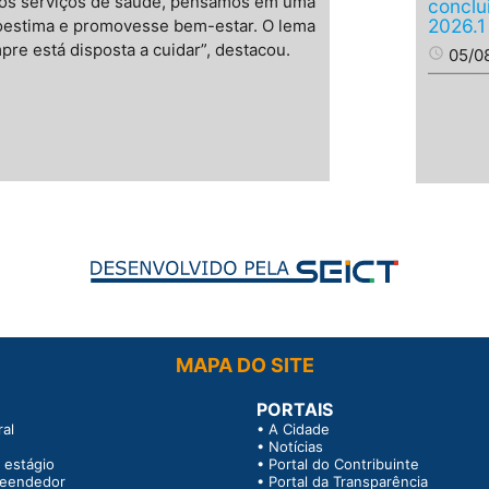
dos serviços de saúde, pensamos em uma
conclu
2026.1
oestima e promovesse bem-estar. O lema
re está disposta a cuidar”, destacou.
access_time
05/0
MAPA DO SITE
PORTAIS
al
•
A Cidade
•
Notícias
 estágio
•
Portal do Contribuinte
reendedor
•
Portal da Transparência