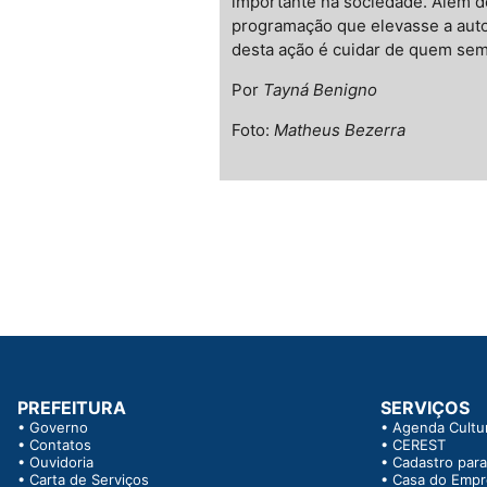
importante na sociedade. Além 
programação que elevasse a aut
desta ação é cuidar de quem semp
Por
Tayná Benigno
Foto:
Matheus Bezerra
PREFEITURA
SERVIÇOS
•
Governo
•
Agenda Cultur
•
Contatos
•
CEREST
•
Ouvidoria
•
Cadastro para
•
Carta de Serviços
•
Casa do Emp