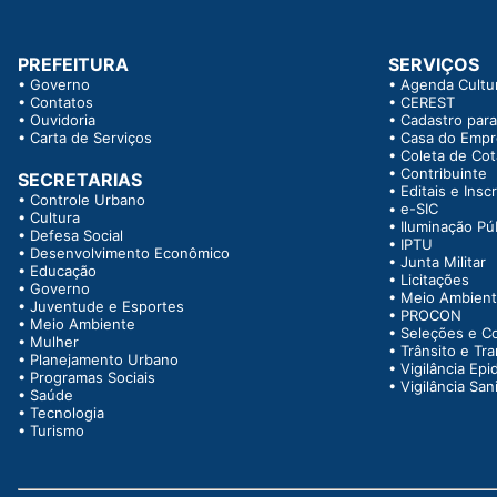
PREFEITURA
SERVIÇOS
•
Governo
•
Agenda Cultur
•
Contatos
•
CEREST
•
Ouvidoria
•
Cadastro para
•
Carta de Serviços
•
Casa do Emp
•
Coleta de Co
•
Contribuinte
SECRETARIAS
•
Editais e Insc
•
Controle Urbano
•
e-SIC
•
Cultura
•
Iluminação Pú
•
Defesa Social
•
IPTU
•
Desenvolvimento Econômico
•
Junta Militar
•
Educação
•
Licitações
•
Governo
•
Meio Ambien
•
Juventude e Esportes
•
PROCON
•
Meio Ambiente
•
Seleções e C
•
Mulher
•
Trânsito e Tr
•
Planejamento Urbano
•
Vigilância Epi
•
Programas Sociais
•
Vigilância Sani
•
Saúde
•
Tecnologia
•
Turismo