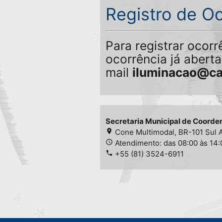
Registro de O
Para registrar ocor
ocorrência já abert
mail
iluminacao@ca
Secretaria Municipal de Coorde
place
Cone Multimodal, BR-101 Sul A
access_time
Atendimento: das 08:00 às 14
phone
+55 (81) 3524-6911