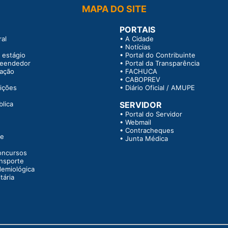
MAPA DO SITE
PORTAIS
al
•
A Cidade
•
Notícias
 estágio
•
Portal do Contribuinte
reendedor
•
Portal da Transparência
tação
•
FACHUCA
•
CABOPREV
rições
•
Diário Oficial / AMUPE
blica
SERVIDOR
•
Portal do Servidor
•
Webmail
•
Contracheques
te
•
Junta Médica
oncursos
ansporte
demiológica
tária