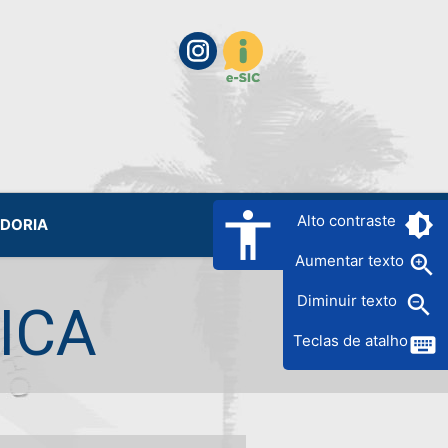
accessibility
brightness_6
Alto contraste
IDORIA
zoom_in
Aumentar texto
zoom_out
Diminuir texto
ICA
keyboard
Teclas de atalho