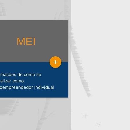
add
rmações de como se
alizar como
oempreendedor Individual