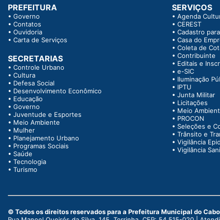
PREFEITURA
SERVIÇOS
•
Governo
•
Agenda Cultur
•
Contatos
•
CEREST
•
Ouvidoria
•
Cadastro para
•
Carta de Serviços
•
Casa do Emp
•
Coleta de Co
•
Contribuinte
SECRETARIAS
•
Editais e Insc
•
Controle Urbano
•
e-SIC
•
Cultura
•
Iluminação Pú
•
Defesa Social
•
IPTU
•
Desenvolvimento Econômico
•
Junta Militar
•
Educação
•
Licitações
•
Governo
•
Meio Ambien
•
Juventude e Esportes
•
PROCON
•
Meio Ambiente
•
Seleções e C
•
Mulher
•
Trânsito e Tr
•
Planejamento Urbano
•
Vigilância Epi
•
Programas Sociais
•
Vigilância Sani
•
Saúde
•
Tecnologia
•
Turismo
© Todos os direitos reservados para a Prefeitura Municipal do Cab
Rua Manoel Queirós da Silva, 145, Torrinha, CEP: 54.515-020 | Aten