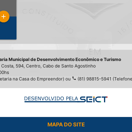
add
aria Municipal de Desenvolvimento Econômico e Turismo
a Costa, 594, Centro, Cabo de Santo Agostinho
:00hs
retaria na Casa do Empreendor) ou
phone
(81) 98815-5941 (Telefone
MAPA DO SITE