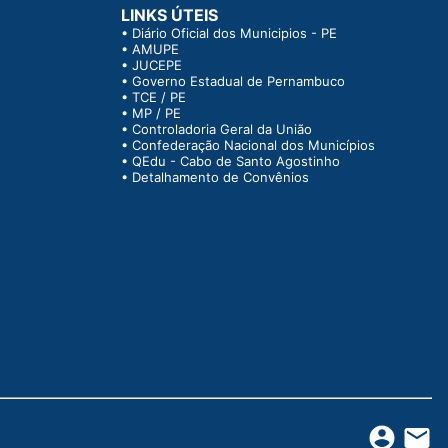
LINKS ÚTEIS
•
Diário Oficial dos Municipios - PE
•
AMUPE
•
JUCEPE
•
Governo Estadual de Pernambuco
•
TCE / PE
•
MP / PE
•
Controladoria Geral da União
•
Confederação Nacional dos Municípios
•
QEdu - Cabo de Santo Agostinho
•
Detalhamento de Convênios
account_circle
email