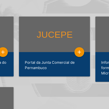
add
add
a do
Portal da Junta Comercial de
Info
Pernambuco
form
Micr