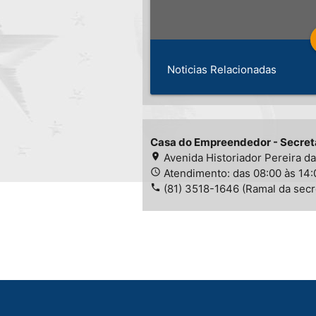
Noticias Relacionadas
Casa do Empreendedor - Secret
place
Avenida Historiador Pereira d
access_time
Atendimento: das 08:00 às 14
phone
(81) 3518-1646 (Ramal da sec