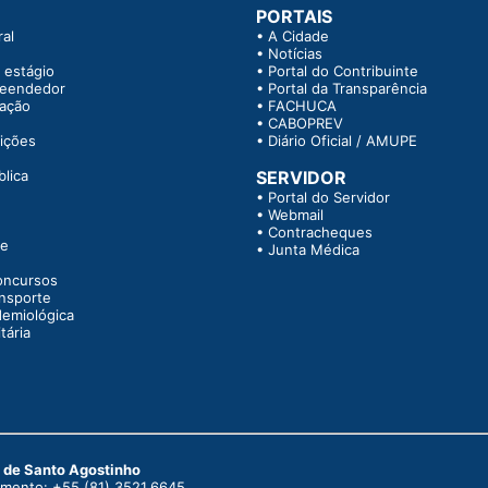
PORTAIS
al
•
A Cidade
•
Notícias
 estágio
•
Portal do Contribuinte
reendedor
•
Portal da Transparência
tação
•
FACHUCA
•
CABOPREV
rições
•
Diário Oficial / AMUPE
blica
SERVIDOR
•
Portal do Servidor
•
Webmail
•
Contracheques
te
•
Junta Médica
oncursos
ansporte
demiológica
tária
o de Santo Agostinho
dimento: +55 (81) 3521.6645