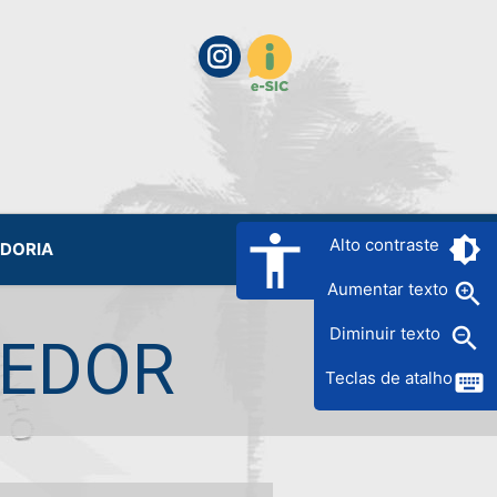
accessibility
brightness_6
Alto contraste
IDORIA
zoom_in
Aumentar texto
zoom_out
Diminuir texto
DEDOR
keyboard
Teclas de atalho