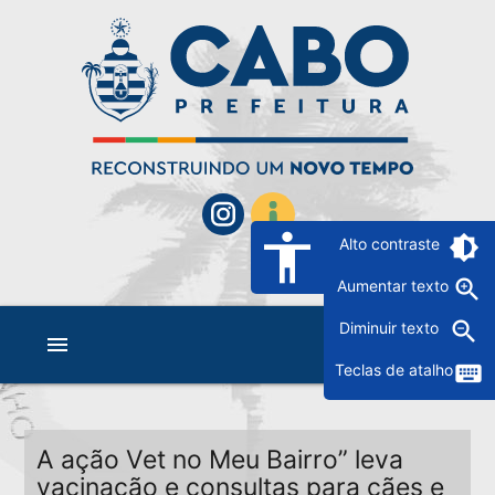
accessibility
brightness_6
Alto contraste
zoom_in
Aumentar texto
zoom_out
Diminuir texto
menu
keyboard
Teclas de atalho
A ação Vet no Meu Bairro” leva
vacinação e consultas para cães e