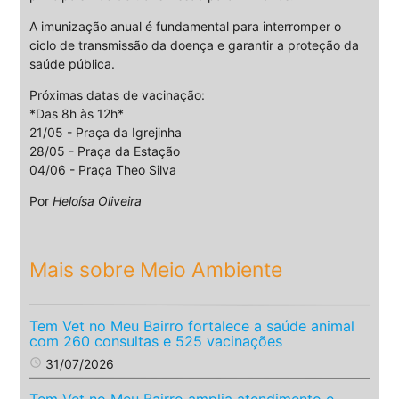
A imunização anual é fundamental para interromper o
ciclo de transmissão da doença e garantir a proteção da
saúde pública.
Próximas datas de vacinação:
*Das 8h às 12h*
21/05 - Praça da Igrejinha
28/05 - Praça da Estação
04/06 - Praça Theo Silva
Por
Heloísa Oliveira
Mais sobre Meio Ambiente
Tem Vet no Meu Bairro fortalece a saúde animal
com 260 consultas e 525 vacinações
access_time
31/07/2026
Tem Vet no Meu Bairro amplia atendimento e