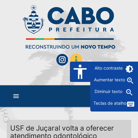
accessibility
brightness_6
Alto contraste
zoom_in
Aumentar texto
zoom_out
Diminuir texto
menu
keyboard
Teclas de atalho
USF de Juçaral volta a oferecer
atendimento odontológico