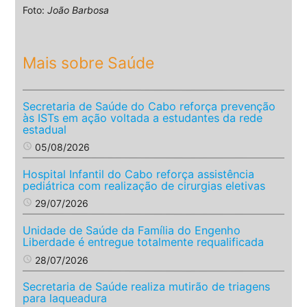
Foto:
João Barbosa
Mais sobre Saúde
Secretaria de Saúde do Cabo reforça prevenção
às ISTs em ação voltada a estudantes da rede
estadual
access_time
05/08/2026
Hospital Infantil do Cabo reforça assistência
pediátrica com realização de cirurgias eletivas
access_time
29/07/2026
Unidade de Saúde da Família do Engenho
Liberdade é entregue totalmente requalificada
access_time
28/07/2026
Secretaria de Saúde realiza mutirão de triagens
para laqueadura