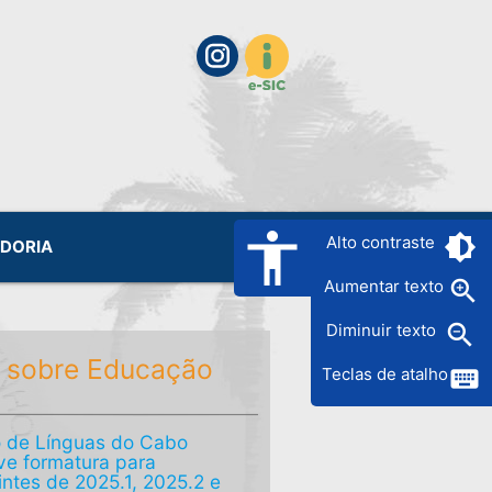
accessibility
brightness_6
Alto contraste
IDORIA
zoom_in
Aumentar texto
zoom_out
Diminuir texto
 sobre Educação
keyboard
Teclas de atalho
 de Línguas do Cabo
e formatura para
intes de 2025.1, 2025.2 e