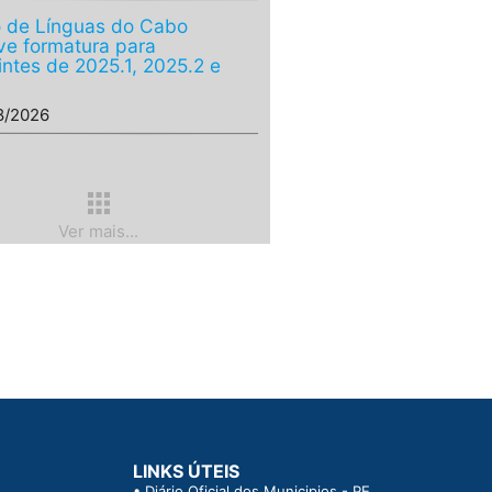
 de Línguas do Cabo
e formatura para
intes de 2025.1, 2025.2 e
8/2026
apps
Ver mais...
LINKS ÚTEIS
•
Diário Oficial dos Municipios - PE