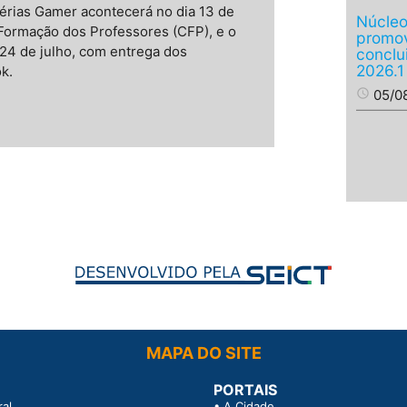
 Férias Gamer acontecerá no dia 13 de
Núcleo
 Formação dos Professores (CFP), e o
promov
24 de julho, com entrega dos
conclu
2026.1
k.
access_time
05/0
MAPA DO SITE
PORTAIS
al
•
A Cidade