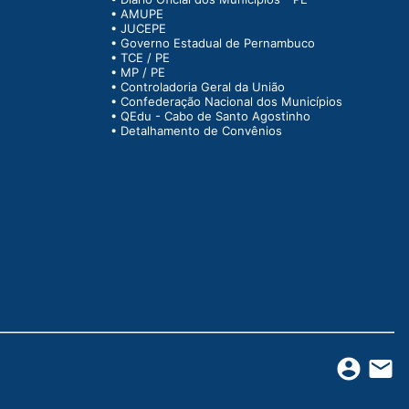
•
AMUPE
•
JUCEPE
•
Governo Estadual de Pernambuco
•
TCE / PE
•
MP / PE
•
Controladoria Geral da União
•
Confederação Nacional dos Municípios
•
QEdu - Cabo de Santo Agostinho
•
Detalhamento de Convênios
account_circle
email