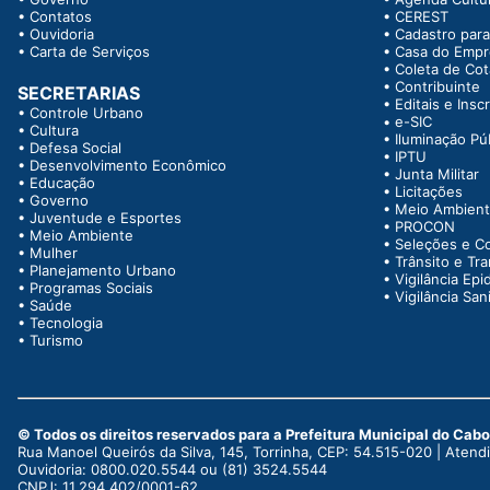
•
Contatos
•
CEREST
•
Ouvidoria
•
Cadastro para
•
Carta de Serviços
•
Casa do Emp
•
Coleta de Co
•
Contribuinte
SECRETARIAS
•
Editais e Insc
•
Controle Urbano
•
e-SIC
•
Cultura
•
Iluminação Pú
•
Defesa Social
•
IPTU
•
Desenvolvimento Econômico
•
Junta Militar
•
Educação
•
Licitações
•
Governo
•
Meio Ambien
•
Juventude e Esportes
•
PROCON
•
Meio Ambiente
•
Seleções e C
•
Mulher
•
Trânsito e Tr
•
Planejamento Urbano
•
Vigilância Epi
•
Programas Sociais
•
Vigilância Sani
•
Saúde
•
Tecnologia
•
Turismo
© Todos os direitos reservados para a Prefeitura Municipal do Cab
Rua Manoel Queirós da Silva, 145, Torrinha, CEP: 54.515-020 | Aten
Ouvidoria: 0800.020.5544 ou (81) 3524.5544
CNPJ: 11.294.402/0001-62