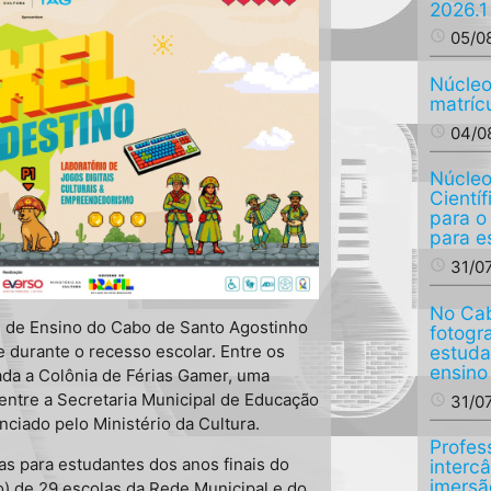
2026.1
access_time
05/0
Núcleo
matríc
access_time
04/0
Núcleo
Cientí
para o
para e
access_time
31/0
No Cab
l de Ensino do Cabo de Santo Agostinho
fotogr
estuda
 durante o recesso escolar. Entre os
ensino
zada a Colônia de Férias Gamer, uma
 entre a Secretaria Municipal de Educação
access_time
31/0
anciado pelo Ministério da Cultura.
Profes
as para estudantes dos anos finais do
interc
imersã
o) de 29 escolas da Rede Municipal e do