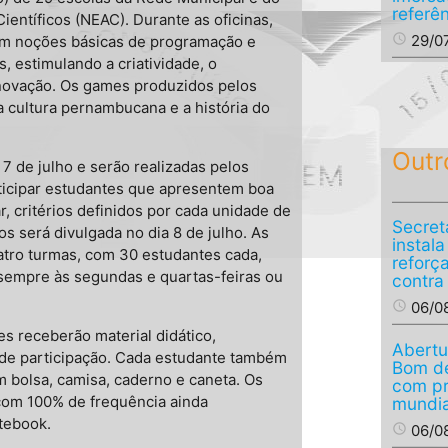
referê
entíficos (NEAC). Durante as oficinas,
access_time
29/0
com noções básicas de programação e
, estimulando a criatividade, o
novação. Os games produzidos pelos
 cultura pernambucana e a história do
Outr
7 de julho e serão realizadas pelos
ticipar estudantes que apresentem boa
 critérios definidos por cada unidade de
Secret
s será divulgada no dia 8 de julho. As
instal
atro turmas, com 30 estudantes cada,
reforç
 sempre às segundas e quartas-feiras ou
contra
access_time
06/0
es receberão material didático,
Abertu
o de participação. Cada estudante também
Bom de
 bolsa, camisa, caderno e caneta. Os
com p
 com 100% de frequência ainda
mundia
tebook.
access_time
06/0