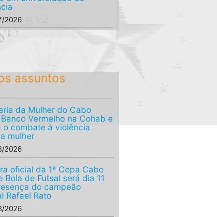
ncia
7/2026
os assuntos
aria da Mulher do Cabo
a Banco Vermelho na Cohab e
a o combate à violência
 a mulher
8/2026
ra oficial da 1ª Copa Cabo
 Bola de Futsal será dia 11
resença do campeão
l Rafael Rato
8/2026