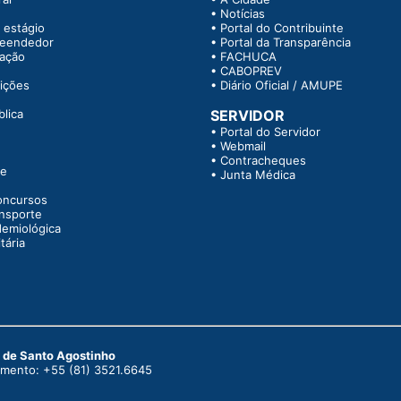
•
Notícias
 estágio
•
Portal do Contribuinte
reendedor
•
Portal da Transparência
tação
•
FACHUCA
•
CABOPREV
rições
•
Diário Oficial / AMUPE
blica
SERVIDOR
•
Portal do Servidor
•
Webmail
•
Contracheques
te
•
Junta Médica
oncursos
ansporte
demiológica
tária
o de Santo Agostinho
dimento: +55 (81) 3521.6645