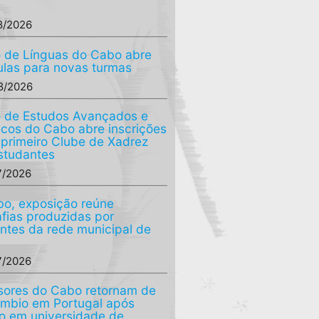
8/2026
 de Línguas do Cabo abre
ulas para novas turmas
8/2026
 de Estudos Avançados e
ficos do Cabo abre inscrições
 primeiro Clube de Xadrez
studantes
7/2026
o, exposição reúne
afias produzidas por
ntes da rede municipal de
7/2026
sores do Cabo retornam de
âmbio em Portugal após
o em universidade de