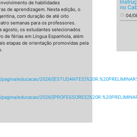
Instru
envolvimento de habilidades
no Cab
oras de aprendizagem. Nesta edição, o
access_time
04/0
gentina, com duração de até oito
atro semanas para os professores.
a agosto, os estudantes selecionados
vo de férias em Língua Espanhola, além
ais etapas de orientação promovidas pela
o.
tatic/pagina/educacao/2026/[ESTUDANTES]%20R.%20PRELIMI
tatic/pagina/educacao/2026/[PROFESSORES]%20R.%20PRELIM