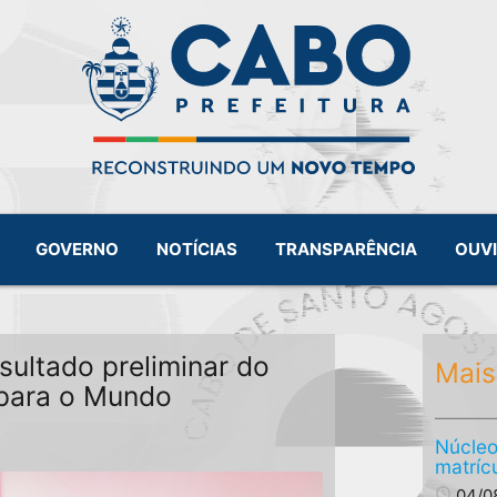
GOVERNO
NOTÍCIAS
TRANSPARÊNCIA
OUV
esultado preliminar do
Mais
para o Mundo
Núcleo
matríc
access_time
04/0