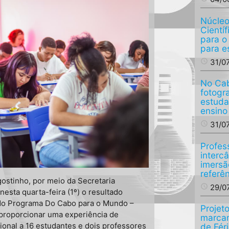
Núcleo
Cientí
para o
para e
access_time
31/0
No Cab
fotogr
estuda
ensino
access_time
31/0
Profes
interc
imersã
referê
ostinho, por meio da Secretaria
access_time
29/0
esta quarta-feira (1º) o resultado
 do Programa Do Cabo para o Mundo –
Projeto
i proporcionar uma experiência de
marcam
ional a 16 estudantes e dois professores
de Fér