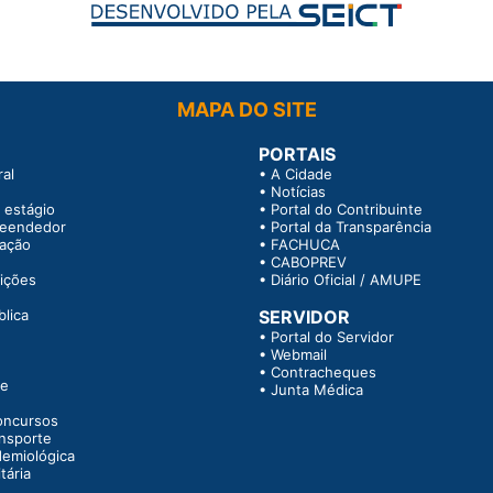
MAPA DO SITE
PORTAIS
al
•
A Cidade
•
Notícias
 estágio
•
Portal do Contribuinte
reendedor
•
Portal da Transparência
tação
•
FACHUCA
•
CABOPREV
rições
•
Diário Oficial / AMUPE
blica
SERVIDOR
•
Portal do Servidor
•
Webmail
•
Contracheques
te
•
Junta Médica
oncursos
ansporte
demiológica
tária