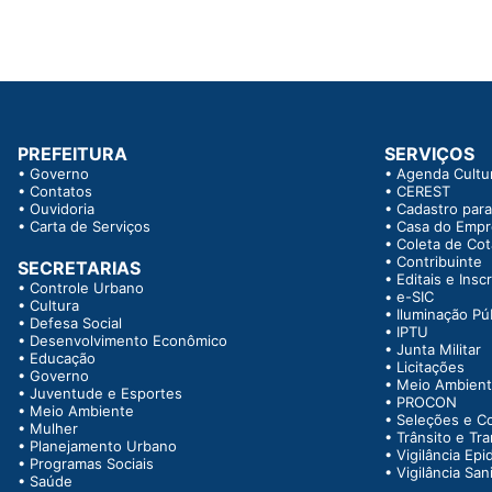
PREFEITURA
SERVIÇOS
•
Governo
•
Agenda Cultur
•
Contatos
•
CEREST
•
Ouvidoria
•
Cadastro para
•
Carta de Serviços
•
Casa do Emp
•
Coleta de Co
•
Contribuinte
SECRETARIAS
•
Editais e Insc
•
Controle Urbano
•
e-SIC
•
Cultura
•
Iluminação Pú
•
Defesa Social
•
IPTU
•
Desenvolvimento Econômico
•
Junta Militar
•
Educação
•
Licitações
•
Governo
•
Meio Ambien
•
Juventude e Esportes
•
PROCON
•
Meio Ambiente
•
Seleções e C
•
Mulher
•
Trânsito e Tr
•
Planejamento Urbano
•
Vigilância Epi
•
Programas Sociais
•
Vigilância Sani
•
Saúde