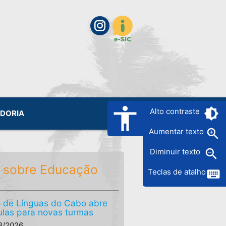
accessibility
brightness_6
Alto contraste
IDORIA
zoom_in
Aumentar texto
zoom_out
Diminuir texto
 sobre Educação
keyboard
Teclas de atalho
 de Línguas do Cabo abre
ulas para novas turmas
8/2026