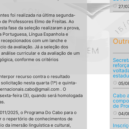
access_time
27/0
antes foi realizada na última segunda-
o de Professores Elmo de Freitas. Ao
esta fase da seleção realizaram a prova,
a Portuguesa, Língua Espanhola e
Outr
m recepcionados com um lanche e
ício da avaliação. Já a seleção dos
análise curricular e da avaliação de um
ógica, conforme os critérios
Secret
reforç
voltad
estadu
nterpor recurso contra o resultado
olicitação nesta quarta (1º) e quinta-
access_time
05/0
internacionais.cabo@gmail.com . O
Cabo a
a sexta-feira (3), quando será homologada
compos
as.
de Pro
 4.011/2025, o Programa Do Cabo para o
access_time
04/0
r o repertório de conhecimentos de
 da imersão linguística e cultural,
Inscri