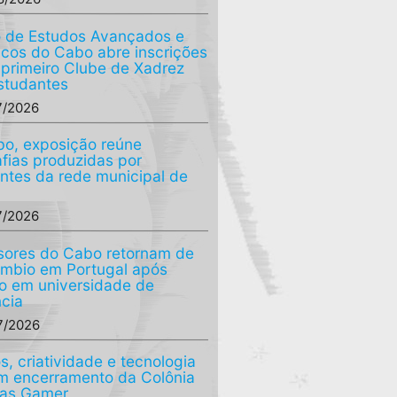
 de Estudos Avançados e
ficos do Cabo abre inscrições
 primeiro Clube de Xadrez
studantes
7/2026
o, exposição reúne
afias produzidas por
ntes da rede municipal de
7/2026
sores do Cabo retornam de
âmbio em Portugal após
o em universidade de
ncia
7/2026
s, criatividade e tecnologia
 encerramento da Colônia
ias Gamer