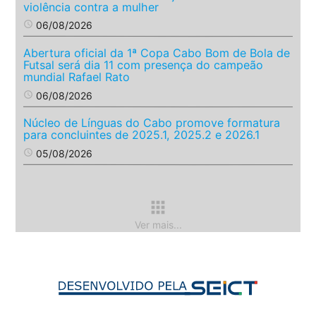
violência contra a mulher
access_time
06/08/2026
Abertura oficial da 1ª Copa Cabo Bom de Bola de
Futsal será dia 11 com presença do campeão
mundial Rafael Rato
access_time
06/08/2026
Núcleo de Línguas do Cabo promove formatura
para concluintes de 2025.1, 2025.2 e 2026.1
access_time
05/08/2026
apps
Ver mais...