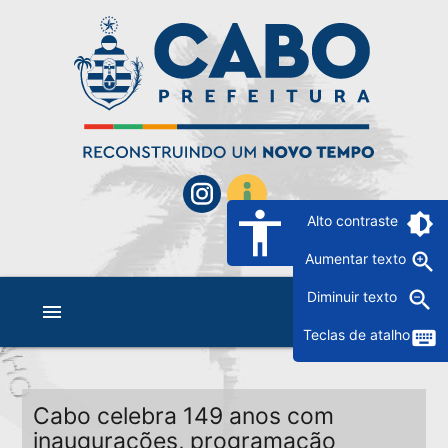
accessibility
brightness_6
Alto contraste
zoom_in
Aumentar texto
zoom_out
Diminuir texto
menu
keyboard
Teclas de atalho
Cabo celebra 149 anos com
inaugurações, programação