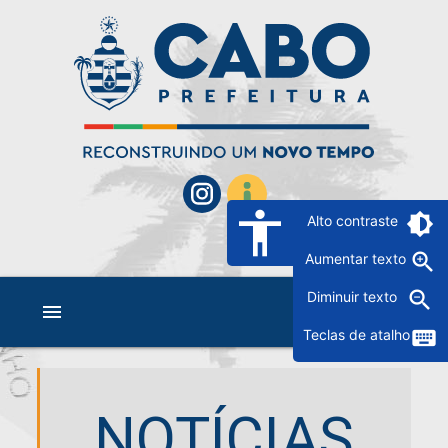
accessibility
brightness_6
Alto contraste
zoom_in
Aumentar texto
zoom_out
Diminuir texto
menu
keyboard
Teclas de atalho
NOTÍCIAS