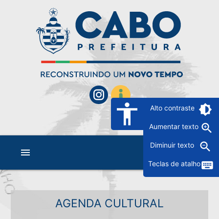
accessibility
brightness_6
Alto contraste
zoom_in
Aumentar texto
zoom_out
Diminuir texto
menu
keyboard
Teclas de atalho
AGENDA CULTURAL