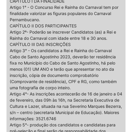
CAPÍTULO I DA FINALIDADE
Artigo 1° - O Concurso Rei e Rainha do Carnaval tem por
finalidade valorizar as figuras populares do Carnaval
Pernambucano.
CAPÍTULO II DOS PARTICIPANTES
Artigo 2º- Poderão se inscrever Candidatos (as) a Rei e
Rainha do Carnaval com idade entre 18 e 30 anos.
CAPÍTULO III DAS INSCRIÇÕES
Artigo 3° - Os candidatos a Rei e Rainha do Carnaval
Cabo de Santo Agostinho 2023, deverão ter residência
fixa no Município do Cabo de Santo Agostinho, há pelo
menos (01) UM ANO e terão que apresentar no ato da
inscrição, cópia de documento comprobatório
(Comprovante de residência), CPF e RG, como também
uma fotografia de corpo inteiro.
Artigo 4°- As inscrições acontecerão de 16 de janeiro a 04
de fevereiro, das 09h às 16h, na Secretaria Executiva de
Cultura e Lazer, situada na rua Severino Marques Bezerra,
s/n – centro (secretaria Municipal de Educação). Maiores
informações: 3521.6746
Artigo 5°- produção dos candidatos e candidatas para
pré-seleção e final serão de responsabilidade dos