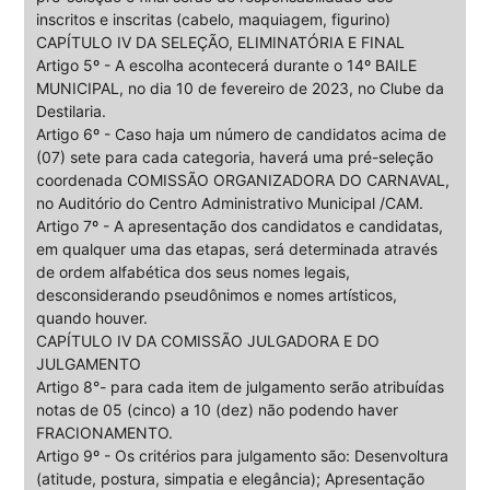
inscritos e inscritas (cabelo, maquiagem, figurino)
CAPÍTULO IV DA SELEÇÃO, ELIMINATÓRIA E FINAL
Artigo 5º - A escolha acontecerá durante o 14º BAILE
MUNICIPAL, no dia 10 de fevereiro de 2023, no Clube da
Destilaria.
Artigo 6º - Caso haja um número de candidatos acima de
(07) sete para cada categoria, haverá uma pré-seleção
coordenada COMISSÃO ORGANIZADORA DO CARNAVAL,
no Auditório do Centro Administrativo Municipal /CAM.
Artigo 7º - A apresentação dos candidatos e candidatas,
em qualquer uma das etapas, será determinada através
de ordem alfabética dos seus nomes legais,
desconsiderando pseudônimos e nomes artísticos,
quando houver.
CAPÍTULO IV DA COMISSÃO JULGADORA E DO
JULGAMENTO
Artigo 8°- para cada item de julgamento serão atribuídas
notas de 05 (cinco) a 10 (dez) não podendo haver
FRACIONAMENTO.
Artigo 9º - Os critérios para julgamento são: Desenvoltura
(atitude, postura, simpatia e elegância); Apresentação