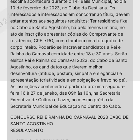
escolha acontecerá durante o 14º Baile Municipal, no dia
10 de fevereiro de 2023, no Clube da Destilaria. Os
interessados e interessadas em concorrer ao título, devem
estar atentos aos seguintes requisitos: Ter residência fixa
no Cabo de Santo Agostinho, há pelo menos um ano, no
ato da inscrição apresentar cópias do Comprovante de
residência, CPF e RG, como também uma fotografia de
corpo inteiro. Poderão se inscrever candidatos a Rei e
Rainha do Carnaval com idade entre 18 e 30 anos. Serão
eleitos Rei e Rainha do Carnaval 2023, do Cabo de Santo
Agostinho, os candidatos que tiverem melhor
desenvoltura (atitude, postura, simpatia e elegância) e
apresentação (criatividade e empolgação e frevo no pé).
As inscrições acontecerão à partir da próxima segunda-
feira 16 à 27 de janeiro, das 09h às 16h, na Secretaria
Executiva de Cultura e Lazer, no mesmo prédio da
Secretaria Municipal de Educação no Centro do Cabo.
CONCURSO REI E RAINHA DO CARNAVAL 2023 CABO DE
SANTO AGOSTINHO
REGULAMENTO