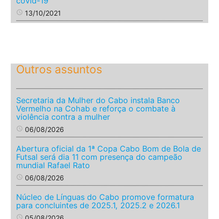
covid-19
access_time
13/10/2021
Outros assuntos
Secretaria da Mulher do Cabo instala Banco
Vermelho na Cohab e reforça o combate à
violência contra a mulher
access_time
06/08/2026
Abertura oficial da 1ª Copa Cabo Bom de Bola de
Futsal será dia 11 com presença do campeão
mundial Rafael Rato
access_time
06/08/2026
Núcleo de Línguas do Cabo promove formatura
para concluintes de 2025.1, 2025.2 e 2026.1
access_time
05/08/2026