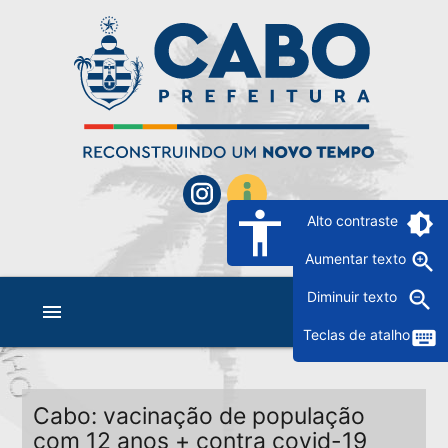
accessibility
brightness_6
Alto contraste
zoom_in
Aumentar texto
zoom_out
Diminuir texto
menu
keyboard
Teclas de atalho
Cabo: vacinação de população
com 12 anos + contra covid-19