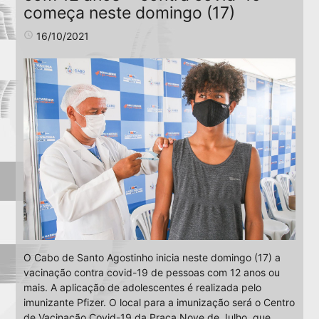
começa neste domingo (17)
access_time
16/10/2021
O Cabo de Santo Agostinho inicia neste domingo (17) a
vacinação contra covid-19 de pessoas com 12 anos ou
mais. A aplicação de adolescentes é realizada pelo
imunizante Pfizer. O local para a imunização será o Centro
de Vacinação Covid-19 da Praça Nove de Julho, que