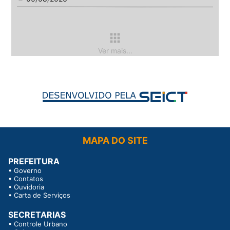
apps
Ver mais...
MAPA DO SITE
PREFEITURA
•
Governo
•
Contatos
•
Ouvidoria
•
Carta de Serviços
SECRETARIAS
•
Controle Urbano