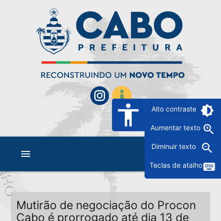
accessibility
brightness_6
Alto contraste
zoom_in
Aumentar texto
zoom_out
Diminuir texto
menu
keyboard
Teclas de atalho
Mutirão de negociação do Procon
Cabo é prorrogado até dia 13 de