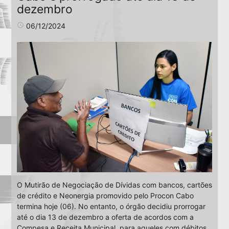
dezembro
access_time
06/12/2024
O Mutirão de Negociação de Dívidas com bancos, cartões
de crédito e Neonergia promovido pelo Procon Cabo
termina hoje (06). No entanto, o órgão decidiu prorrogar
até o dia 13 de dezembro a oferta de acordos com a
Compesa e Receita Municipal, para aqueles com débitos