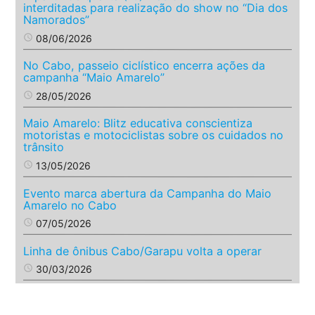
interditadas para realização do show no “Dia dos
Namorados”
access_time
08/06/2026
No Cabo, passeio ciclístico encerra ações da
campanha “Maio Amarelo”
access_time
28/05/2026
Maio Amarelo: Blitz educativa conscientiza
motoristas e motociclistas sobre os cuidados no
trânsito
access_time
13/05/2026
Evento marca abertura da Campanha do Maio
Amarelo no Cabo
access_time
07/05/2026
Linha de ônibus Cabo/Garapu volta a operar
access_time
30/03/2026