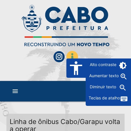
accessibility
brightness_6
Alto contraste
zoom_in
Aumentar texto
zoom_out
Diminuir texto
menu
keyboard
Teclas de atalho
Linha de ônibus Cabo/Garapu volta
a operar