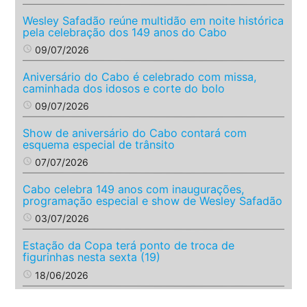
Wesley Safadão reúne multidão em noite histórica
pela celebração dos 149 anos do Cabo
access_time
09/07/2026
Aniversário do Cabo é celebrado com missa,
caminhada dos idosos e corte do bolo
access_time
09/07/2026
Show de aniversário do Cabo contará com
esquema especial de trânsito
access_time
07/07/2026
Cabo celebra 149 anos com inaugurações,
programação especial e show de Wesley Safadão
access_time
03/07/2026
Estação da Copa terá ponto de troca de
figurinhas nesta sexta (19)
access_time
18/06/2026