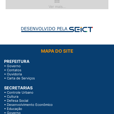
apps
Ver mais...
MAPA DO SITE
PREFEITURA
•
Governo
•
Contatos
•
Ouvidoria
•
Carta de Serviços
SECRETARIAS
•
Controle Urbano
•
Cultura
•
Defesa Social
•
Desenvolvimento Econômico
•
Educação
•
Governo