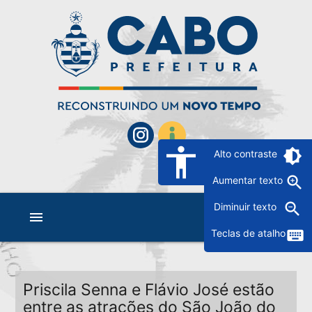
accessibility
brightness_6
Alto contraste
zoom_in
Aumentar texto
zoom_out
Diminuir texto
menu
keyboard
Teclas de atalho
Priscila Senna e Flávio José estão
entre as atrações do São João do