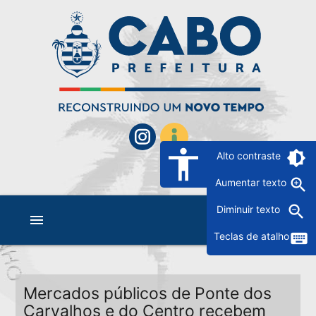
accessibility
brightness_6
Alto contraste
zoom_in
Aumentar texto
zoom_out
Diminuir texto
menu
keyboard
Teclas de atalho
Mercados públicos de Ponte dos
Carvalhos e do Centro recebem