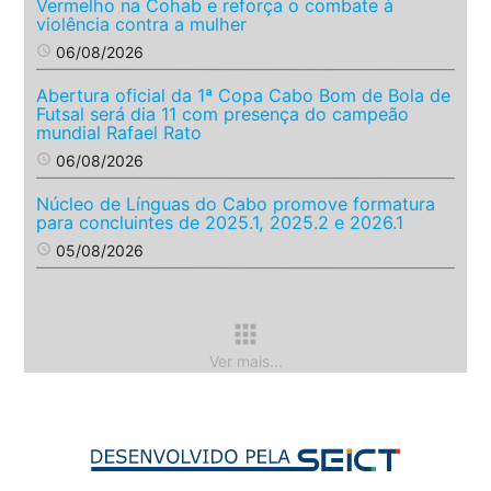
Vermelho na Cohab e reforça o combate à
violência contra a mulher
access_time
06/08/2026
Abertura oficial da 1ª Copa Cabo Bom de Bola de
Futsal será dia 11 com presença do campeão
mundial Rafael Rato
access_time
06/08/2026
Núcleo de Línguas do Cabo promove formatura
para concluintes de 2025.1, 2025.2 e 2026.1
access_time
05/08/2026
apps
Ver mais...