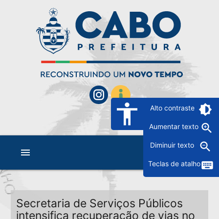
accessibility
brightness_6
Alto contraste
zoom_in
Aumentar texto
zoom_out
Diminuir texto
menu
keyboard
Teclas de atalho
Secretaria de Serviços Públicos
intensifica recuperação de vias no