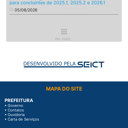
para concluintes de 2025.1, 2025.2 e 2026.1
access_time
05/08/2026
apps
Ver mais...
MAPA DO SITE
PREFEITURA
•
Governo
•
Contatos
•
Ouvidoria
•
Carta de Serviços